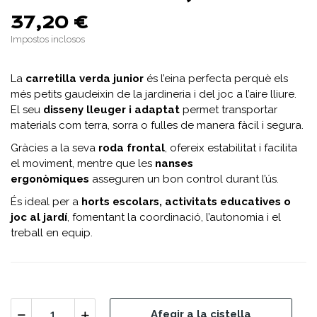
37,20 €
Impostos inclosos
La
carretilla verda junior
és l’eina perfecta perquè els
més petits gaudeixin de la jardineria i del joc a l’aire lliure.
El seu
disseny lleuger i adaptat
permet transportar
materials com terra, sorra o fulles de manera fàcil i segura.
Gràcies a la seva
roda frontal
, ofereix estabilitat i facilita
el moviment, mentre que les
nanses
ergonòmiques
asseguren un bon control durant l’ús.
És ideal per a
horts escolars, activitats educatives o
joc al jardí
, fomentant la coordinació, l’autonomia i el
treball en equip.
Afegir a la cistella