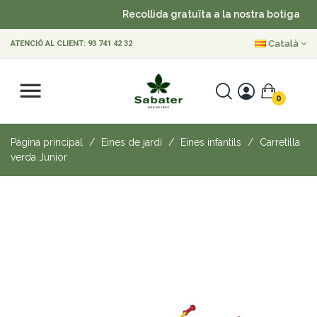
Recollida gratuïta a la nostra botiga
•
Català
ATENCIÓ AL CLIENT:
93 741 42 32
0
Pàgina principal
Eines de jardí
Eines infantils
Carretilla
verda Junior