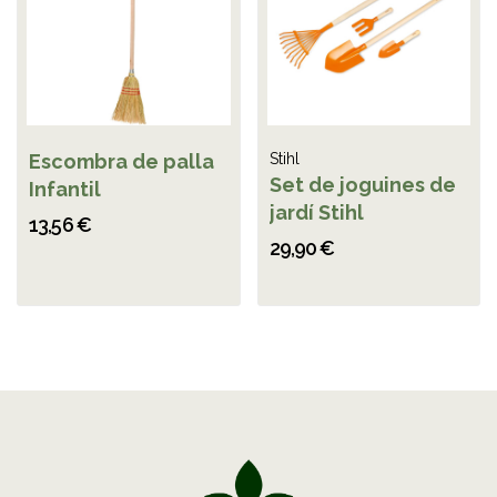
Escombra de palla
Stihl
Set de joguines de
Infantil
jardí Stihl
13,56 €
29,90 €