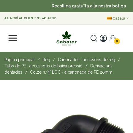
Recollida gratuïta a la nostra botiga
Català
ATENCIÓ AL CLIENT:
93 741 42 32
0
Pàgina principal
Reg
Canonades i accesoris de reg
Tubs de PE i accessoris de baixa pressió
Derivacions
dentades
Colze 3/4" LOCK a canonada de PE 20mm