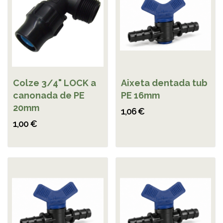
Colze 3/4" LOCK a
Aixeta dentada tub
canonada de PE
PE 16mm
20mm
1,06 €
1,00 €