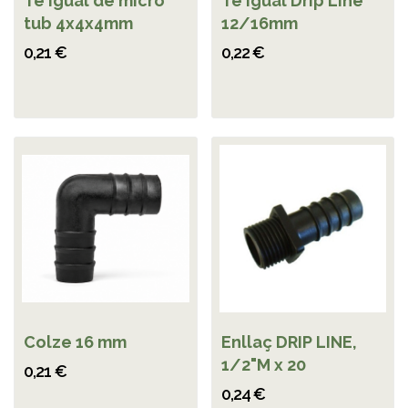
Te igual de micro
Te igual Drip Line
tub 4x4x4mm
12/16mm
0,21 €
0,22 €
Colze 16 mm
Enllaç DRIP LINE,
1/2"M x 20
0,21 €
0,24 €