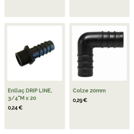
Enllaç DRIP LINE,
Colze 20mm
3/4"M x 20
0,29 €
0,24 €