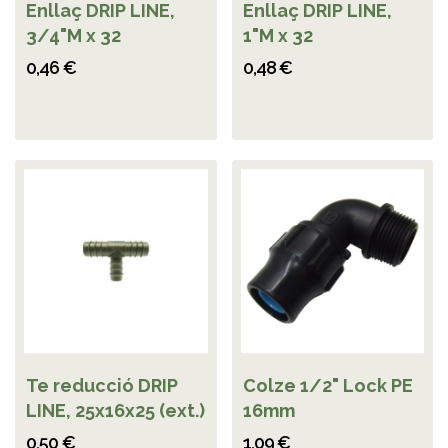
Enllaç DRIP LINE,
Enllaç DRIP LINE,
3/4"M x 32
1"M x 32
0,46 €
0,48 €
Te reducció DRIP
Colze 1/2" Lock PE
LINE, 25x16x25 (ext.)
16mm
0,50 €
1,09 €