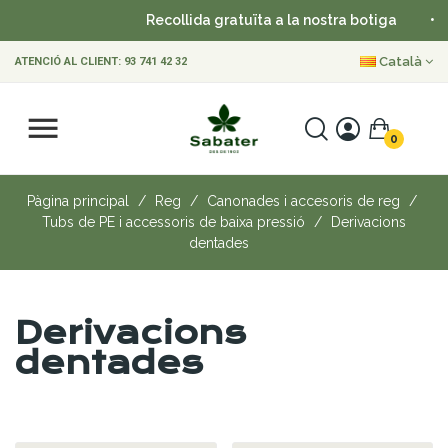
Recollida gratuïta a la nostra botiga
•
En
Català
ATENCIÓ AL CLIENT:
93 741 42 32
0
Pàgina principal
Reg
Canonades i accesoris de reg
Tubs de PE i accessoris de baixa pressió
Derivacions
dentades
Derivacions
dentades