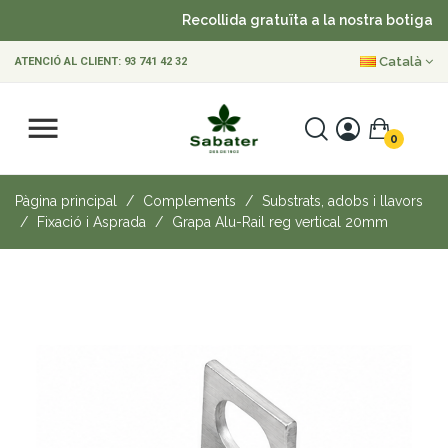
Recollida gratuïta a la nostra botiga
Català
ATENCIÓ AL CLIENT:
93 741 42 32
0
Pàgina principal
Complements
Substrats, adobs i llavors
Fixació i Asprada
Grapa Alu-Rail reg vertical 20mm