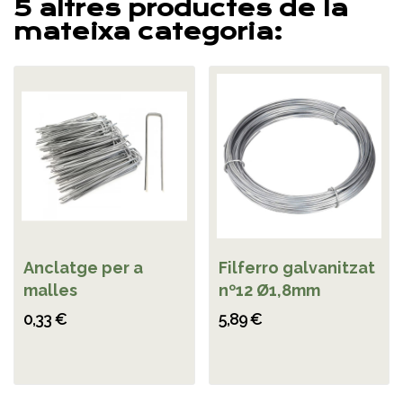
5 altres productes de la
mateixa categoria:
Anclatge per a
Filferro galvanitzat
malles
nº12 Ø1,8mm
0,33 €
5,89 €