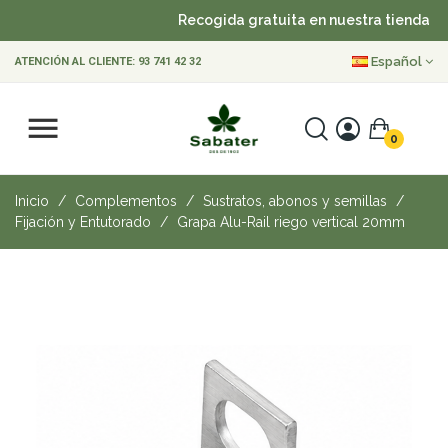
Recogida gratuita en nuestra tienda
Español
ATENCIÓN AL CLIENTE:
93 741 42 32
0
Inicio
Complementos
Sustratos, abonos y semillas
Fijación y Entutorado
Grapa Alu-Rail riego vertical 20mm