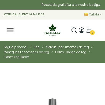
Recollida gratuïta a la nostra botiga
Català
ATENCIÓ AL CLIENT:
93 741 42 32
0
Pàgina principal
Reg
Material per sistemes de reg
Mànegues i accessoris de reg
Poms i llança de reg
Llança regulable