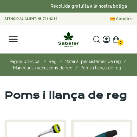
Recollida gratuïta a la nostra botiga
•
Català
ATENCIÓ AL CLIENT:
93 741 42 32
0
Pàgina principal
Reg
Material per sistemes de reg
Mànegues i accessoris de reg
Poms i llança de reg
Poms i llança de reg