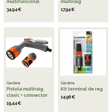
multifuncional
multiraig
34,94 €
17,94 €
Gardena
Gardena
Pistola multiraig
Kit terminal de reg
clasic + connector
14,96 €
19,44 €