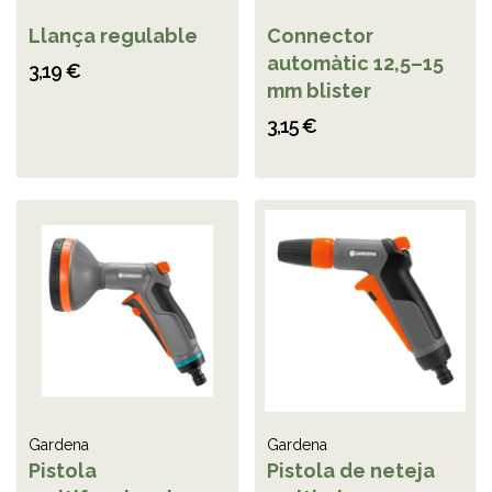
Llança regulable
Connector
automàtic 12,5–15
3,19 €
mm blister
3,15 €
Gardena
Gardena
Pistola
Pistola de neteja