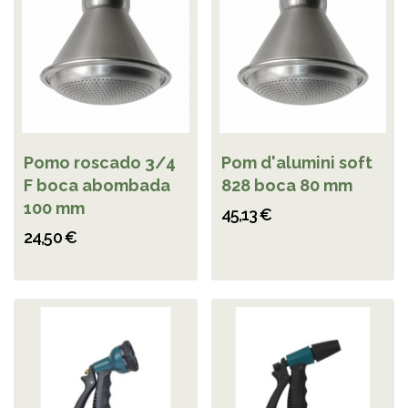
Pomo roscado 3/4
Pom d'alumini soft
F boca abombada
828 boca 80 mm
100 mm
45,13 €
24,50 €