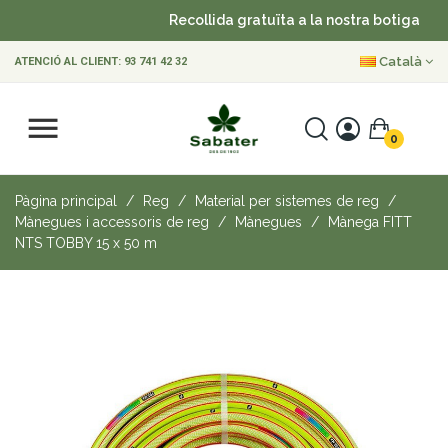
Recollida gratuïta a la nostra botiga
•
Català
ATENCIÓ AL CLIENT:
93 741 42 32
0
Pàgina principal
Reg
Material per sistemes de reg
Mànegues i accessoris de reg
Mànegues
Mànega FITT
NTS TOBBY 15 x 50 m