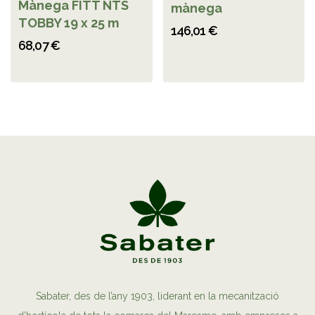
Mànega FITT NTS
mànega
TOBBY 19 x 25 m
146,01 €
68,07 €
Sabater, des de l’any 1903, liderant en la mecanització