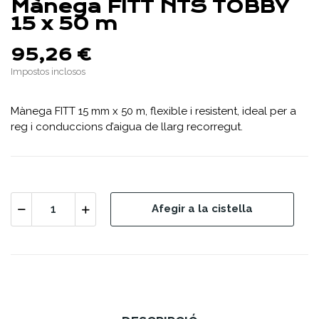
Mànega FITT NTS TOBBY
15 x 50 m
95,26 €
Impostos inclosos
Mànega FITT 15 mm x 50 m, flexible i resistent, ideal per a
reg i conduccions d’aigua de llarg recorregut.
Afegir a la cistella