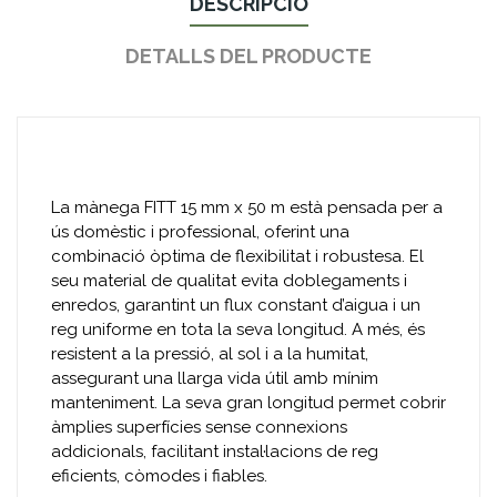
DESCRIPCIÓ
DETALLS DEL PRODUCTE
La mànega FITT 15 mm x 50 m està pensada per a
ús domèstic i professional, oferint una
combinació òptima de flexibilitat i robustesa. El
seu material de qualitat evita doblegaments i
enredos, garantint un flux constant d’aigua i un
reg uniforme en tota la seva longitud. A més, és
resistent a la pressió, al sol i a la humitat,
assegurant una llarga vida útil amb mínim
manteniment. La seva gran longitud permet cobrir
àmplies superfícies sense connexions
addicionals, facilitant instal·lacions de reg
eficients, còmodes i fiables.