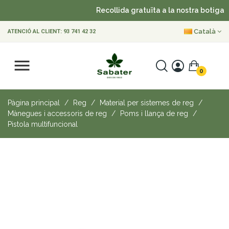
Recollida gratuïta a la nostra botiga
Català
ATENCIÓ AL CLIENT:
93 741 42 32
0
Pàgina principal
Reg
Material per sistemes de reg
Mànegues i accessoris de reg
Poms i llança de reg
Pistola multifuncional