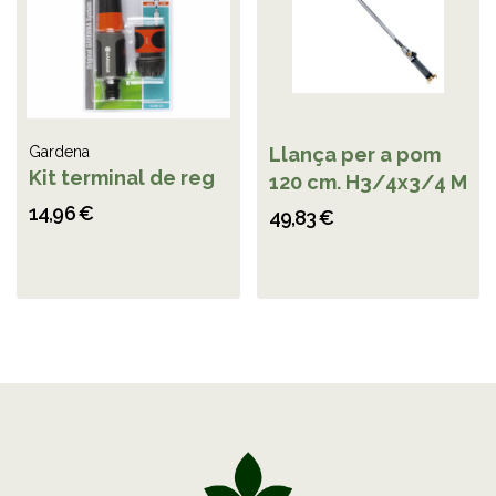
Gardena
Llança per a pom
Kit terminal de reg
120 cm. H3/4x3/4 M
14,96 €
49,83 €