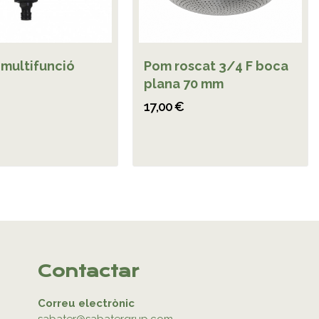
 multifunció
Pom roscat 3/4 F boca
plana 70 mm
17,00 €
Contactar
Correu electrònic
sabater@sabatergrup.com