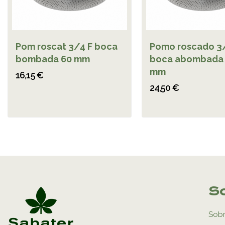
Pom roscat 3/4 F boca
Pomo roscado 3
bombada 60 mm
boca abombada 
mm
16,15 €
24,50 €
So
Sobr