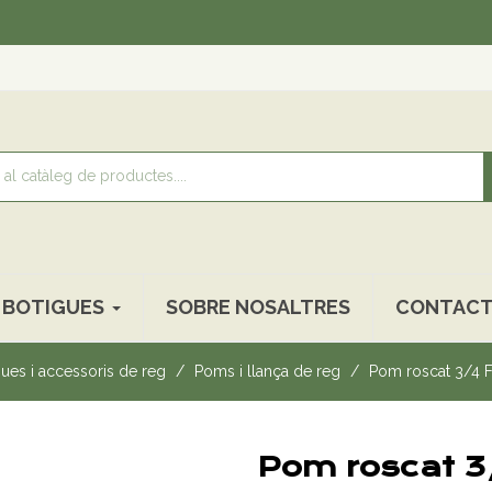
Rec
BOTIGUES
SOBRE NOSALTRES
CONTACT
es i accessoris de reg
Poms i llança de reg
Pom roscat 3/4
Pom roscat 