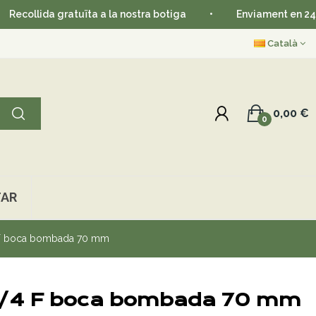
ollida gratuïta a la nostra botiga
•
Enviament en 24-48 
Català
0,00 €
0
AR
 F boca bombada 70 mm
3/4 F boca bombada 70 mm