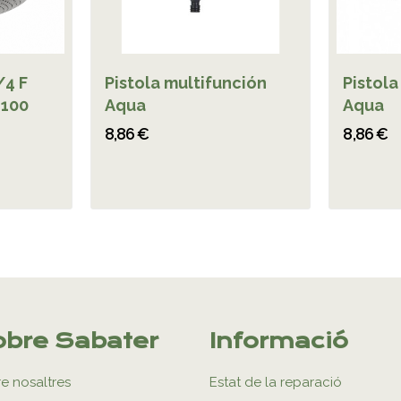
/4 F
Pistola multifunción
Pistola
100
Aqua
Aqua
8,86 €
8,86 €
bre Sabater
Informació
e nosaltres
Estat de la reparació