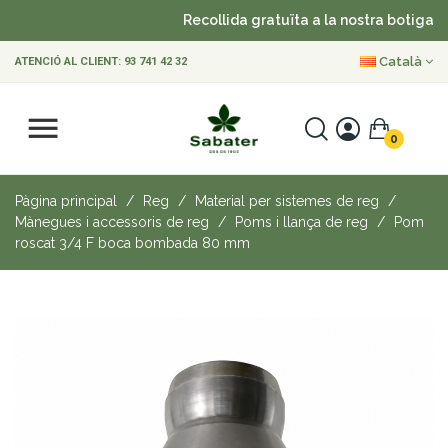
Recollida gratuïta a la nostra botiga
Català
ATENCIÓ AL CLIENT:
93 741 42 32
0
Pàgina principal
Reg
Material per sistemes de reg
Mànegues i accessoris de reg
Poms i llança de reg
Pom
roscat 3/4 F boca bombada 80 mm