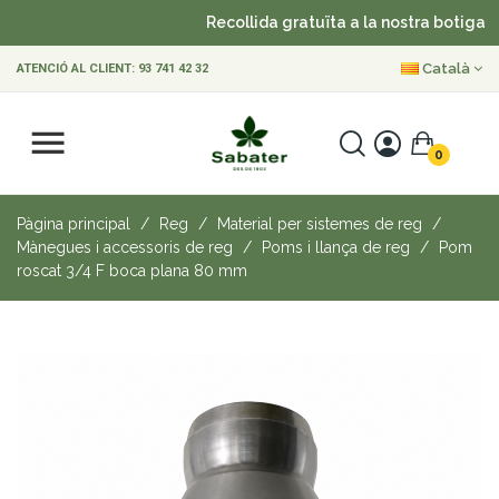
Recollida gratuïta a la nostra botiga
Català
ATENCIÓ AL CLIENT:
93 741 42 32
0
Pàgina principal
Reg
Material per sistemes de reg
Mànegues i accessoris de reg
Poms i llança de reg
Pom
roscat 3/4 F boca plana 80 mm