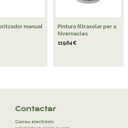
oritzador manual
Pintura filtrasolar per a
hivernacles
119,64 €
Contactar
Correu electrònic
sabater@sabatergrup.com