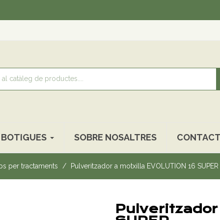
Re
BOTIGUES
SOBRE NOSALTRES
CONTACT
ps per tractaments
Pulveritzador a motxilla EVOLUTION 16 SUPER
Pulveritzador