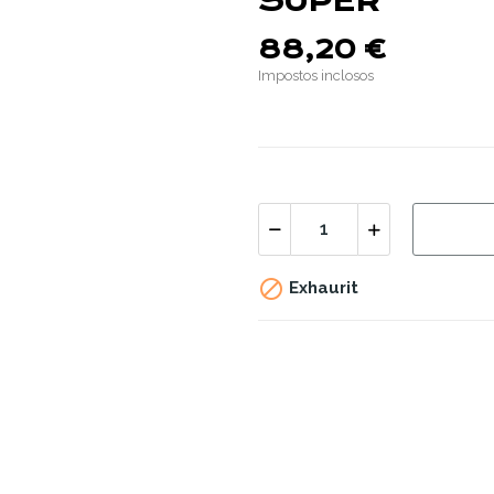
SUPER
88,20 €
Impostos inclosos

Exhaurit