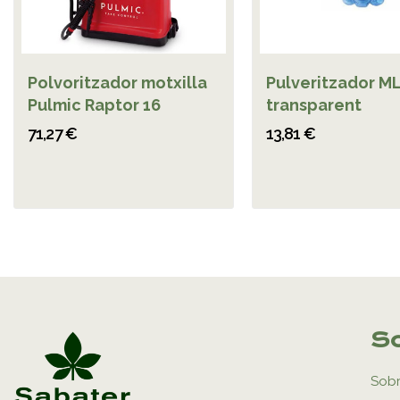
Polvoritzador motxilla
Pulveritzador ML
Pulmic Raptor 16
transparent
71,27 €
13,81 €
So
Sobr