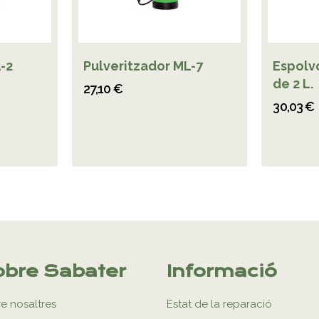
-2
Pulveritzador ML-7
Espolv
de 2 L.
27,10 €
30,03 €
bre Sabater
Informació
e nosaltres
Estat de la reparació