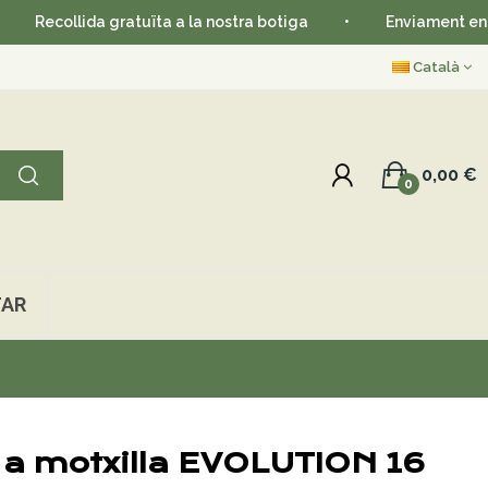
collida gratuïta a la nostra botiga
•
Enviament en 24-48
Català
0,00 €
0
AR
 a motxilla EVOLUTION 16