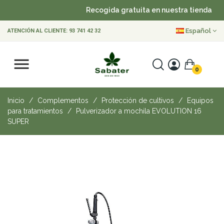
Recogida gratuita en nuestra tienda
Español
ATENCIÓN AL CLIENTE:
93 741 42 32
0
Inicio
Complementos
Protección de cultivos
Equipos
para tratamientos
Pulverizador a mochila EVOLUTION 16
SUPER