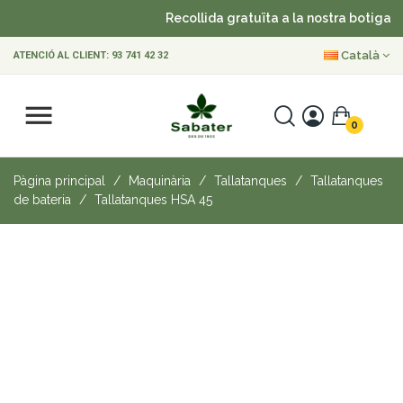
Recollida gratuïta a la nostra botiga
Català
ATENCIÓ AL CLIENT:
93 741 42 32
0
Pàgina principal
Maquinària
Tallatanques
Tallatanques
de bateria
Tallatanques HSA 45