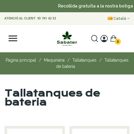
Recollida gratuïta a la nostra botiga
Català
ATENCIÓ AL CLIENT:
93 741 42 32
0
Pàgina principal
Maquinària
Tallatanques
Tallatanques
de bateria
Tallatanques de
bateria