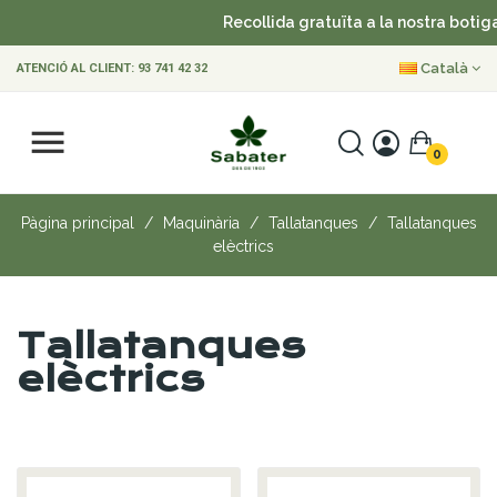
Recollida gratuïta a la nostra botiga
Català
ATENCIÓ AL CLIENT:
93 741 42 32
0
Pàgina principal
Maquinària
Tallatanques
Tallatanques
elèctrics
Tallatanques
elèctrics