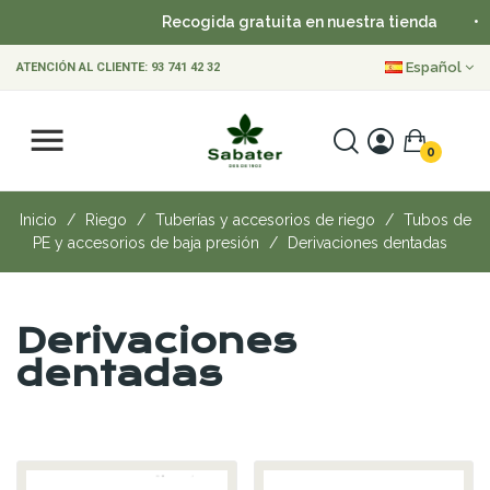
Recogida gratuita en nuestra tienda
•
E
Español
ATENCIÓN AL CLIENTE:
93 741 42 32
0
Inicio
Riego
Tuberías y accesorios de riego
Tubos de
PE y accesorios de baja presión
Derivaciones dentadas
Derivaciones
dentadas