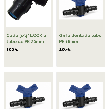
Codo 3/4" LOCK a
Grifo dentado tubo
tubo de PE 20mm
PE 16mm
1,00 €
1,06 €