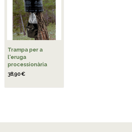
Trampa per a
l'eruga
processionària
38,90 €