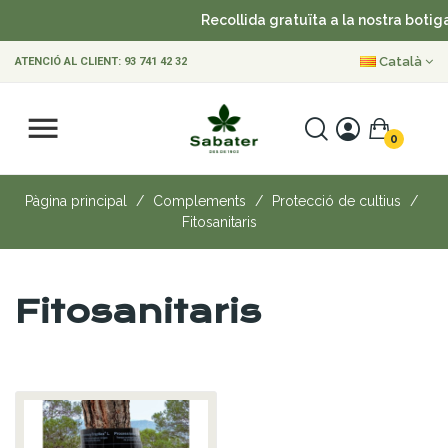
Recollida gratuïta a la nostra botiga
Català
ATENCIÓ AL CLIENT:
93 741 42 32
0
Pàgina principal
Complements
Protecció de cultius
Fitosanitaris
Fitosanitaris