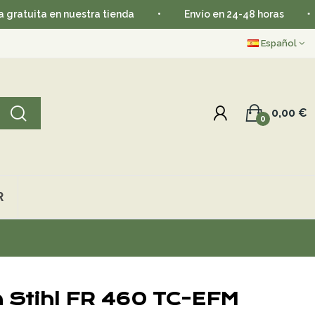
ta en nuestra tienda
•
Envío en 24-48 horas
•
Ap
Español
0,00 €
0
R
 Stihl FR 460 TC-EFM