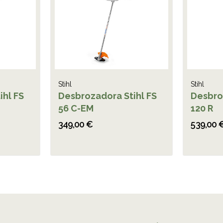
Stihl
Stihl
ihl FS
Desbrozadora Stihl FS
Desbro
56 C-EM
120 R
349,00 €
539,00 