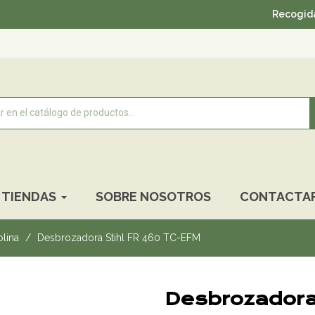
Recogida gratui
TIENDAS
SOBRE NOSOTROS
CONTACTA
lina
Desbrozadora Stihl FR 460 TC-EFM
Desbrozadora