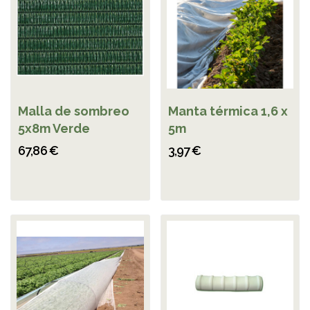
Malla de sombreo
Manta térmica 1,6 x
5x8m Verde
5m
67,86 €
3,97 €