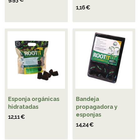
1,16 €
Esponja orgánicas
Bandeja
hidratadas
propagadora y
esponjas
12,11 €
14,24 €