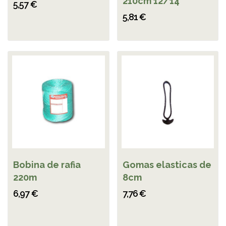
210cm 12/14
5,57 €
5,81 €
Bobina de rafia
Gomas elasticas de
220m
8cm
6,97 €
7,76 €