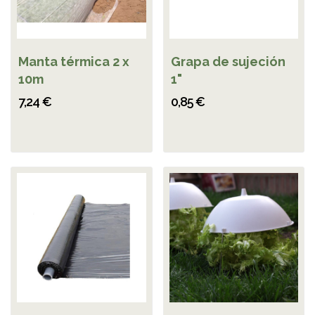
Manta térmica 2 x
Grapa de sujeción
10m
1"
7,24 €
0,85 €