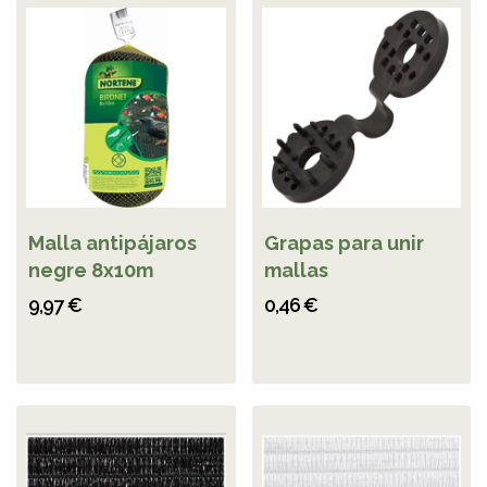
Malla antipájaros
Grapas para unir
negre 8x10m
mallas
9,97 €
0,46 €