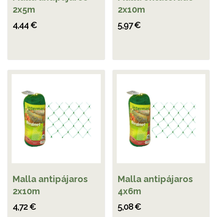
2x5m
2x10m
4,44 €
5,97 €
Malla antipájaros
Malla antipájaros
2x10m
4x6m
4,72 €
5,08 €