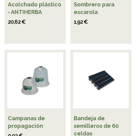
Acolchado plástico
Sombrero para
- ANTIHERBA
escarola
20,62 €
1,92 €
Campanas de
Bandeja de
propagación
semilleros de 60
celdas
9,93 €