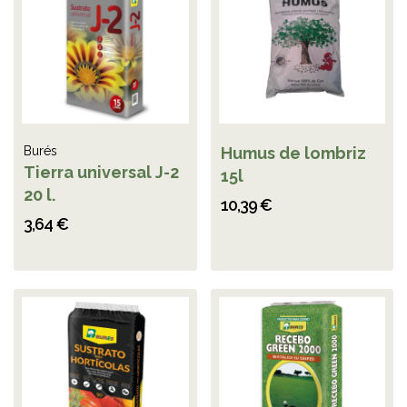
Burés
Humus de lombriz
Tierra universal J-2
15l
20 l.
10,39 €
3,64 €