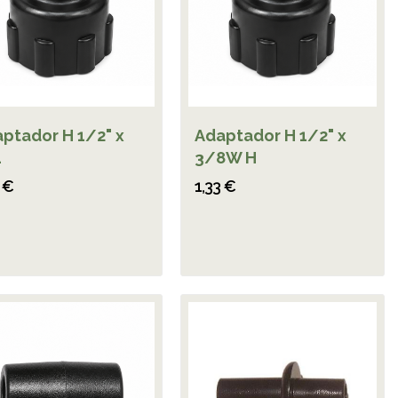
ptador H 1/2" x
Adaptador H 1/2" x
1
3/8W H
 €
1,33 €