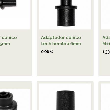
 cónico
Adaptador cónico
Ada
,5mm
tech hembra 6mm
M1
0,06 €
1,33