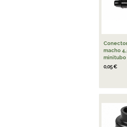
Conector
macho 4
minitubo
0,05 €