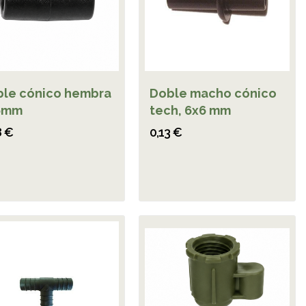
le cónico hembra
Doble macho cónico
6mm
tech, 6x6 mm
8 €
0,13 €