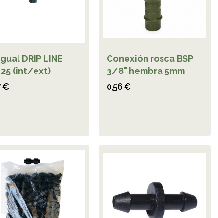
igual DRIP LINE
Conexión rosca BSP
25 (int/ext)
3/8" hembra 5mm
7 €
0,56 €