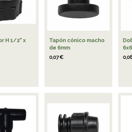
r H 1/2" x
Tapón cónico macho
Dob
de 6mm
6x
0,07 €
0,0