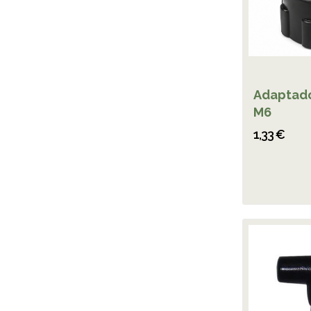
Adaptado
M6
1,33 €