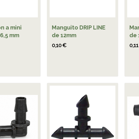
n a mini
Manguito DRIP LINE
Man
x6,5 mm
de 12mm
de
0,10 €
0,11