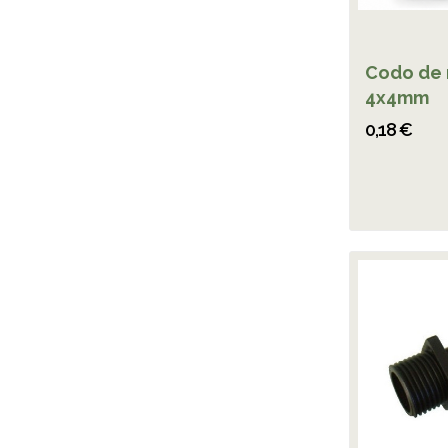
Codo de 
4x4mm
0,18 €