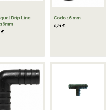
igual Drip Line
Codo 16 mm
/16mm
0,21 €
2 €