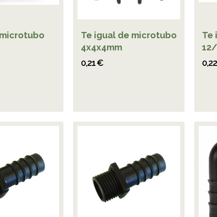
microtubo
Te igual de microtubo
Te 
4x4x4mm
12
0,21 €
0,2