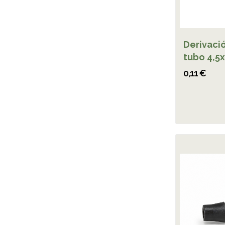
Derivació
tubo 4,5
0,11 €