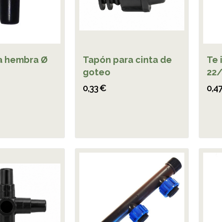
a hembra Ø
Tapón para cinta de
Te 
goteo
22/
0,33 €
0,4