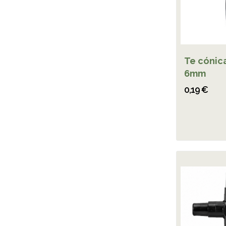
Te cónic
6mm
0,19 €