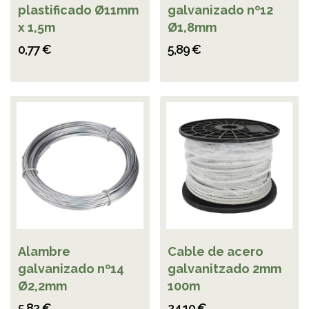
plastificado Ø11mm
galvanizado nº12
x 1,5m
Ø1,8mm
0,77 €
5,89 €
Alambre
Cable de acero
galvanizado nº14
galvanitzado 2mm
Ø2,2mm
100m
5,82 €
24,10 €