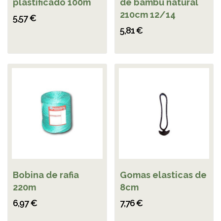
plastificado 100m
de bambú natural
210cm 12/14
5,57 €
5,81 €
Bobina de rafia
Gomas elasticas de
220m
8cm
6,97 €
7,76 €