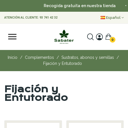
Recogida gratuita en nuestra tienda
•
Español
ATENCIÓN AL CLIENTE:
93 741 42 32
0
Inicio
Complementos
Sustratos, abonos y semillas
Fijación y Entutorado
Fijación y
Entutorado