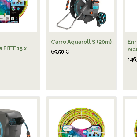
Carro Aquaroll S (20m)
Enr
 FITT 15 x
ma
69,50 €
146