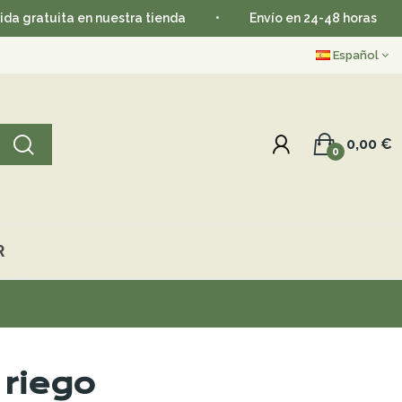
en nuestra tienda
•
Envío en 24-48 horas
•
Aprove
Español
0,00 €
0
R
 riego