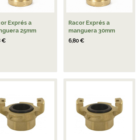
or Exprés a
Racor Exprés a
nguera 25mm
manguera 30mm
8 €
6,80 €