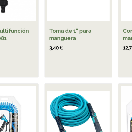
ultifunción
Toma de 1" para
Con
081
manguera
ma
3,40 €
12,