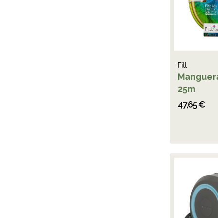
Fitt
Manguera
25m
47,65 €