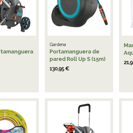
Gardena
Man
rtamanguera
Portamanguera de
Aq
pared Roll Up S (15m)
21,
130,95 €