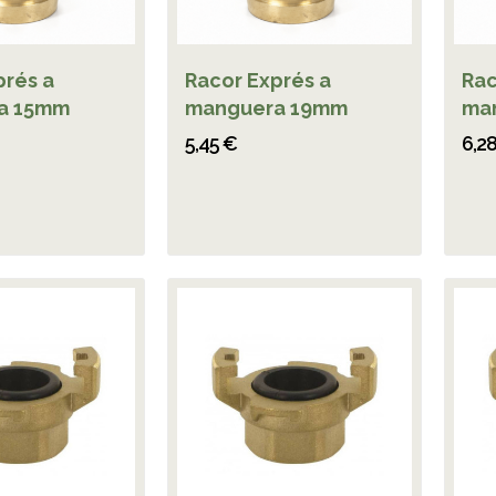
prés a
Racor Exprés a
Rac
a 15mm
manguera 19mm
ma
5,45 €
6,2