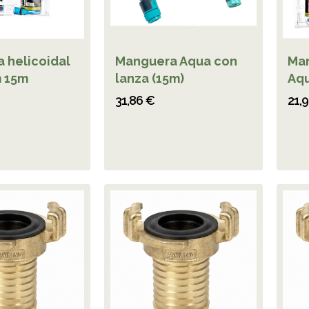
 helicoidal
Manguera Aqua con
Man
 15m
lanza (15m)
Aqu
31,86 €
21,