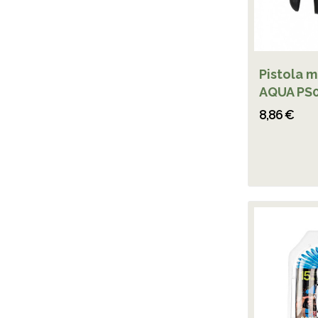
Pistola m
AQUA PS
8,86 €