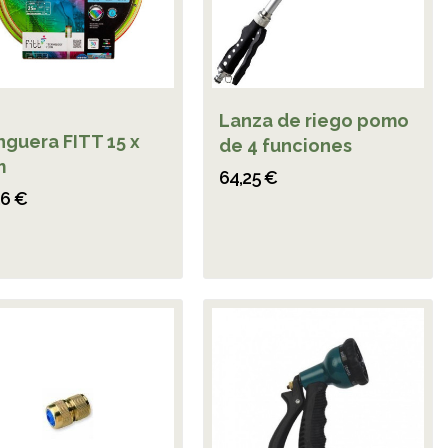
Lanza de riego pomo
guera FITT 15 x
de 4 funciones
m
64,25 €
26 €