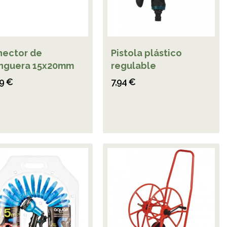
ector de
Pistola plástico
nguera 15x20mm
regulable
79 €
7,94 €