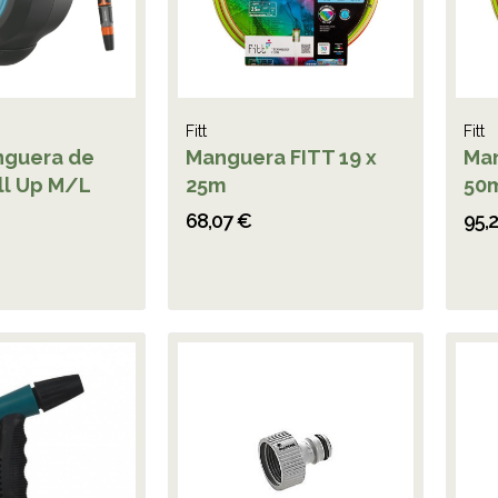
Fitt
Fitt
nguera de
Manguera FITT 19 x
Man
ll Up M/L
25m
50
68,07 €
95,