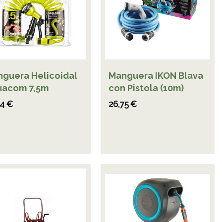
guera Helicoidal
Manguera IKON Blava
uacom 7,5m
con Pistola (10m)
94 €
26,75 €