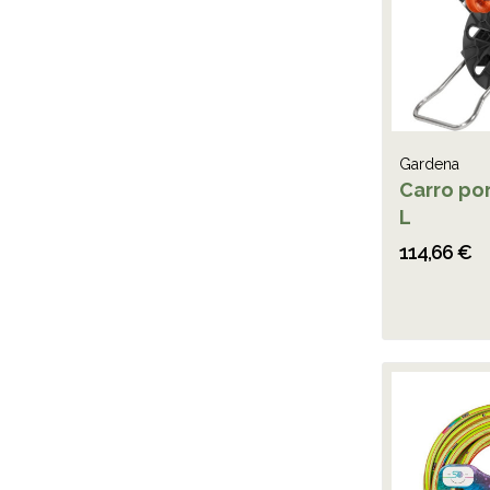
Gardena
Carro po
L
114,66 €