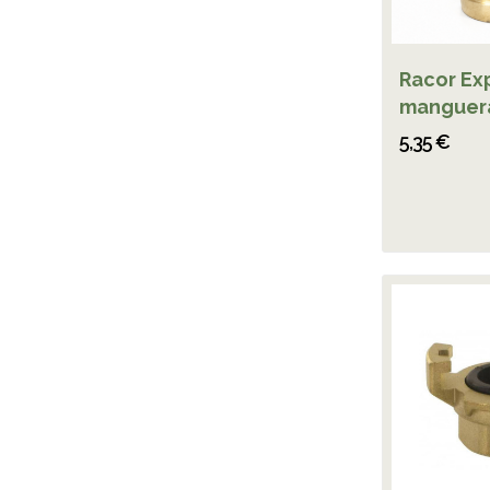
Racor Ex
manguer
5,35 €