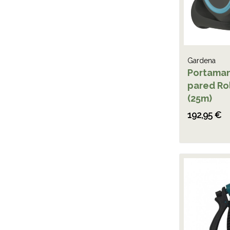
Gardena
Portama
pared Ro
(25m)
192,95 €