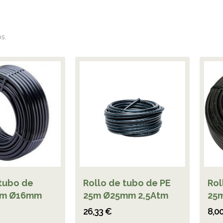
s.
 tubo de
Rollo de tubo de PE
Rol
0m Ø16mm
25m Ø25mm 2,5Atm
25m
26,33 €
8,0