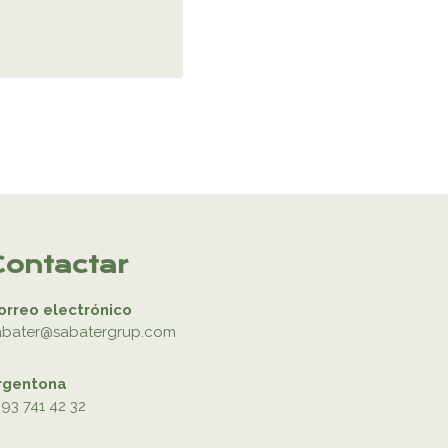
Contactar
orreo electrónico
abater@sabatergrup.com
rgentona
93 741 42 32