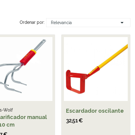

Ordenar por:
Relevancia
ls-Wolf
Escardador oscilante
arificador manual
32,51 €
10 cm
17 €