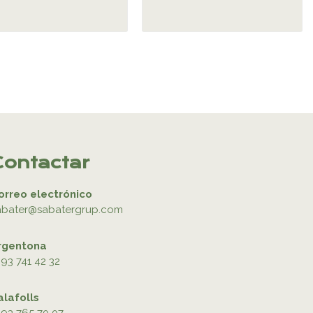
Contactar
orreo electrónico
abater@sabatergrup.com
rgentona
93 741 42 32
alafolls
93 765 70 07