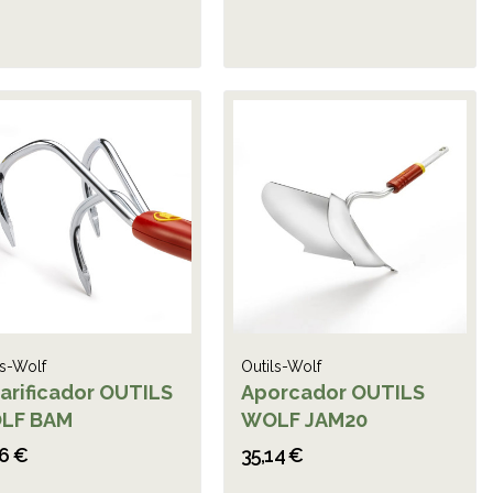
ls-Wolf
Outils-Wolf
arificador OUTILS
Aporcador OUTILS
LF BAM
WOLF JAM20
86 €
35,14 €