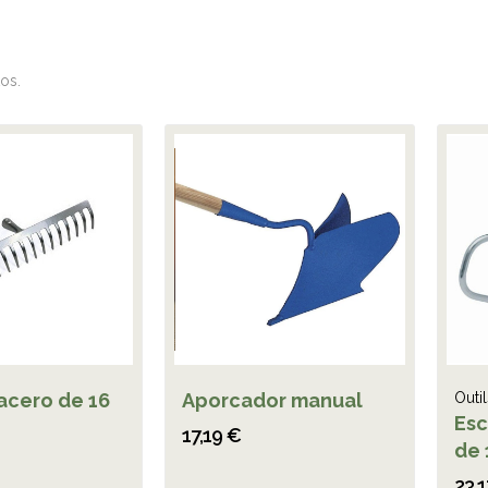
os.
 acero de 16
Aporcador manual
Outi
Esc
17,19 €
de 
23,