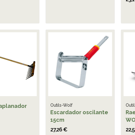
 aplanador
Outils-Wolf
Outi
Escardador oscilante
Ra
15cm
WO
27,26 €
22,