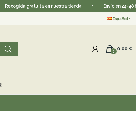
ogida gratuita en nuestra tienda
•
Envío en 24-48 horas
Español
0,00 €
0
R