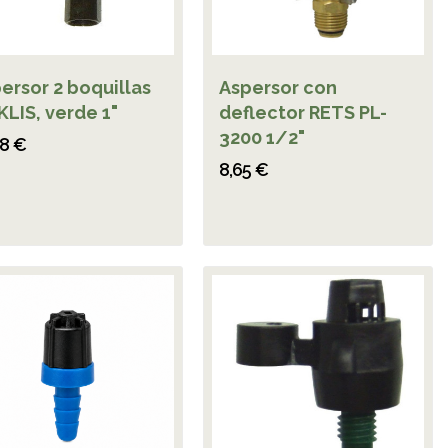
ersor 2 boquillas
Aspersor con
KLIS, verde 1"
deflector RETS PL-
3200 1/2"
88 €
8,65 €