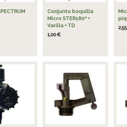
 SPECTRUM
Conjunto boquilla
Mic
Micro STER180º +
piq
Varilla + TD
2,5
1,00 €