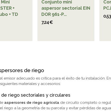
 Mini
Conjunto mini
Con
 STER +
aspersor sectorial EIN
PCJ
tubo + TD
DOR 961-P...
0,5
7,24 €
persores de riego
el emisor adecuado es crítica para el éxito de tu instalación. 
siguientes materiales y accesorios:
de riego sectoriales y circulares
de
aspersores de riego agrícola
de circuito completo o regula
el riego a la geometría de su parcela y evitar pérdidas de ag