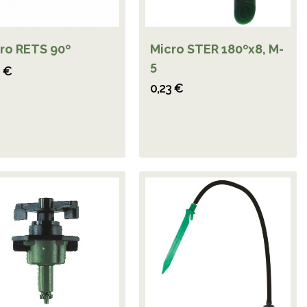
ro RETS 90º
Micro STER 180ºx8, M-
5
0 €
0,23 €