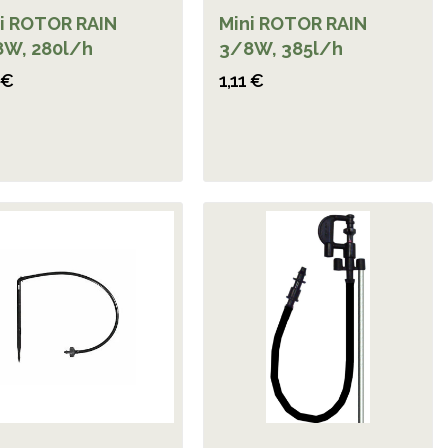
i ROTOR RAIN
Mini ROTOR RAIN
W, 280l/h
3/8W, 385l/h
 €
1,11 €