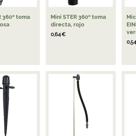
R 360º toma
Mini STER 360º toma
Mic
rosa
directa, rojo
EIN
ve
0,64 €
0,5