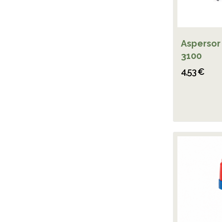
Aspersor 
3100
4,53 €