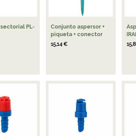
sectorial PL-
Conjunto aspersor +
Asp
piqueta + conector
IRA
15,14 €
15,