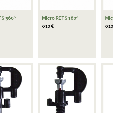
TS 360º
Micro RETS 180º
Mic
0,10 €
0,1