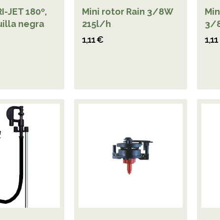
I-JET 180º,
Mini rotor Rain 3/8W
Min
illa negra
215l/h
3/8
1,11 €
1,11