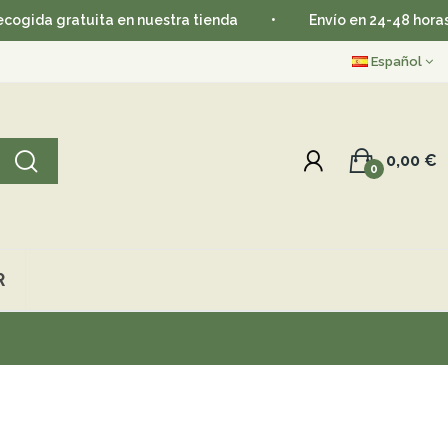
ita en nuestra tienda
•
Envío en 24-48 horas
•
Ap
Español
0,00 €
0
R