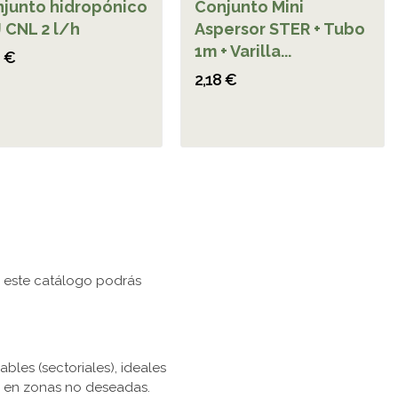
junto hidropónico
Conjunto Mini
 CNL 2 l/h
Aspersor STER + Tubo
1m + Varilla...
3 €
2,18 €
En este catálogo podrás
bles (sectoriales), ideales
ua en zonas no deseadas.