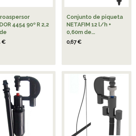
roaspersor
Conjunto de piqueta
DOR 4454 90º R 2,2
NETAFIM 12 l/h +
rde
0,60m de...
4 €
0,67 €