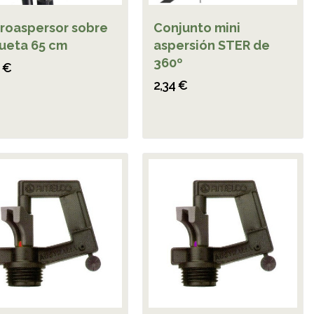
roaspersor sobre
Conjunto mini
ueta 65 cm
aspersión STER de
360º
5 €
2,34 €