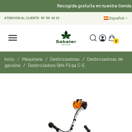
Recogida gratuita en nuestra tienda
Español
ATENCIÓN AL CLIENTE:
93 741 42 32
0
Inicio
Maquinaria
Desbrozadoras
Desbrozadoras de
gasolina
Desbrozadora Stihl FS 94 C-E