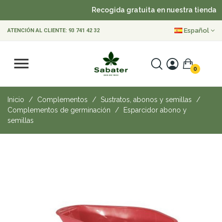
Recogida gratuita en nuestra tienda
Español
ATENCIÓN AL CLIENTE:
93 741 42 32
0
Inicio
Complementos
Sustratos, abonos y semillas
Complementos de germinación
Esparcidor abono y
semillas