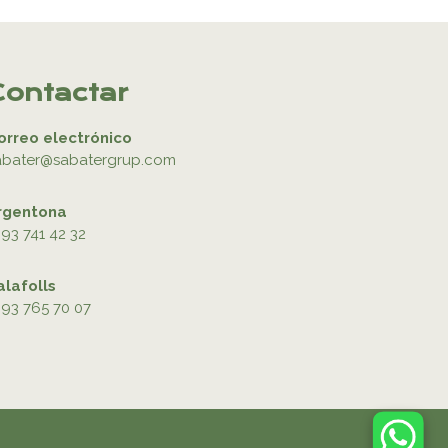
Contactar
orreo electrónico
abater@sabatergrup.com
rgentona
93 741 42 32
alafolls
93 765 70 07