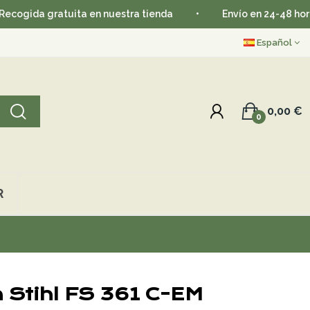
 gratuita en nuestra tienda
•
Envío en 24-48 horas
•
Español
0,00 €
0
R
 Stihl FS 361 C-EM