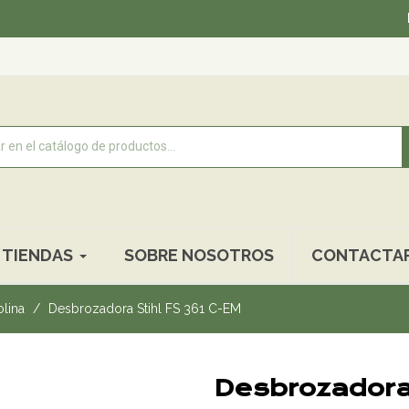
Recogida
TIENDAS
SOBRE NOSOTROS
CONTACTA
lina
Desbrozadora Stihl FS 361 C-EM
Desbrozadora