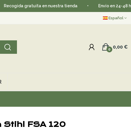
gida gratuita en nuestra tienda
•
Envío en 24-48 horas
Español
0,00 €
0
R
 Stihl FSA 120