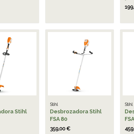
199
Stihl
Stihl
dora Stihl
Desbrozadora Stihl
Des
FSA 80
FSA
359,00 €
459