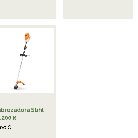
brozadora Stihl
 200 R
,00 €