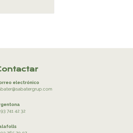
Contactar
orreo electrónico
abater@sabatergrup.com
rgentona
93 741 42 32
alafolls
93 765 70 07