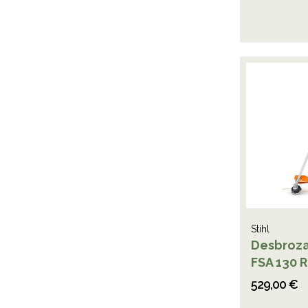
Stihl
Desbroza
FSA 130 R
529,00 €