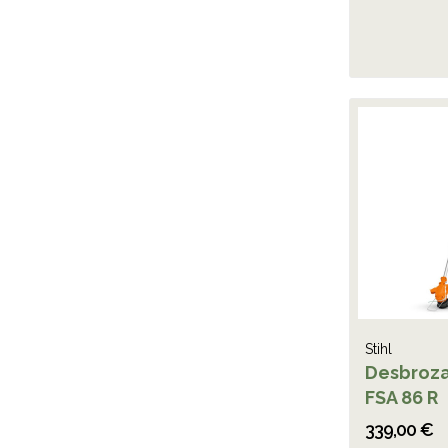
Stihl
Desbroza
FSA 86 R
339,00 €