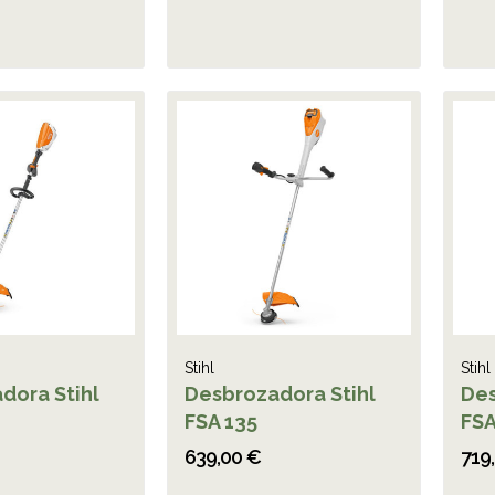
Stihl
Stihl
dora Stihl
Desbrozadora Stihl
Des
FSA 135
FSA
639,00 €
719