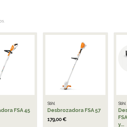
os.
Stihl
Stihl
dora FSA 45
Desbrozadora FSA 57
Des
FSA
179,00 €
y...