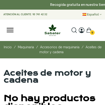
Recogida gratuita en nuestra tien
Español
ATENCIÓN AL CLIENTE:
93 741 42 32
0
Inicio
Maquinaria
Accesorios de maquinaria
Aceites de
motor y cadena
Aceites de motor y
cadena
No hay productos