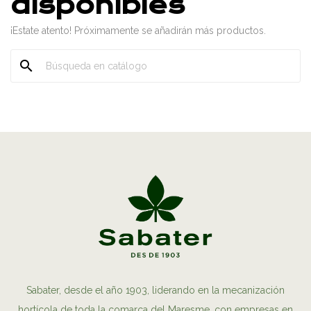
disponibles
¡Estate atento! Próximamente se añadirán más productos.
search
Sabater, desde el año 1903, liderando en la mecanización
hortícola de toda la comarca del Maresme, con empresas en