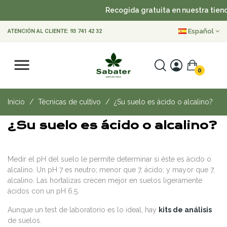
Recogida gratuita en nuestra tiend
Español
ATENCIÓN AL CLIENTE:
93 741 42 32
0
Inicio
Técnicas de cultivo
¿Su suelo es ácido o alcalino?
¿Su suelo es ácido o alcalino?
Medir el pH del suelo le permite determinar si éste es ácido o
alcalino. Un pH 7 es neutro; menor que 7, ácido; y mayor que 7,
alcalino. Las hortalizas crecen mejor en suelos ligeramente
ácidos con un pH 6.5.
Aunque un test de laboratorio es lo ideal, hay
kits de análisis
de suelos.