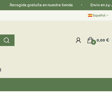
Recogida gratuita en nuestra tienda
•
Envío en 24-48 
Español
0,00 €
0
R