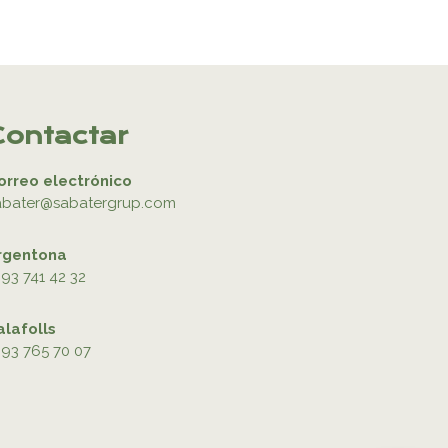
Contactar
orreo electrónico
abater@sabatergrup.com
rgentona
93 741 42 32
alafolls
93 765 70 07