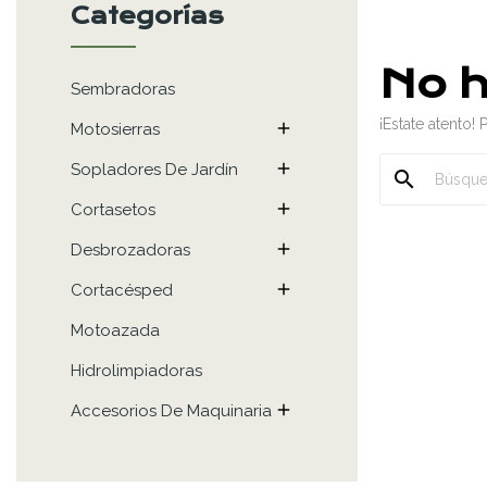
Categorías
No h
Sembradoras
¡Estate atento

Motosierras

Sopladores De Jardín
search

Cortasetos

Desbrozadoras

Cortacésped
Motoazada
Hidrolimpiadoras

Accesorios De Maquinaria