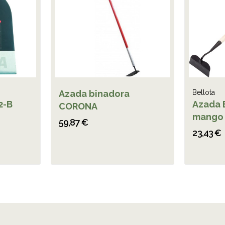
Azada binadora
Bellota
2-B
Azada 
CORONA
mango 
59,87 €
23,43 €