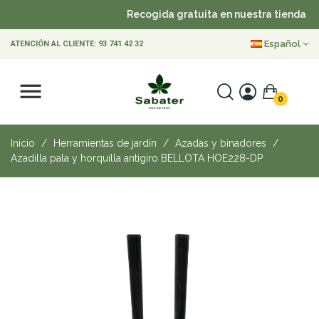
Recogida gratuita en nuestra tienda
Español
ATENCIÓN AL CLIENTE:
93 741 42 32
0
Inicio
Herramientas de jardín
Azadas y binadores
Azadilla pala y horquilla antigiro BELLOTA HOE228-DP