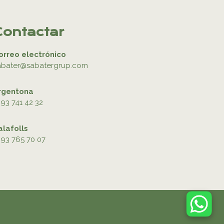
Contactar
orreo electrónico
abater@sabatergrup.com
rgentona
93 741 42 32
alafolls
93 765 70 07