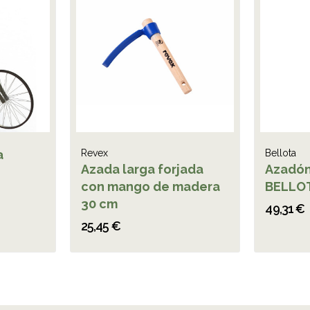
a
Revex
Bellota
Azada larga forjada
Azadón
con mango de madera
BELLO
30 cm
49,31 €
25,45 €