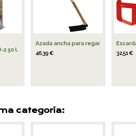
Azada ancha para regar
Escard
-2 50 l.
46,39 €
32,51 €
sma categoría: