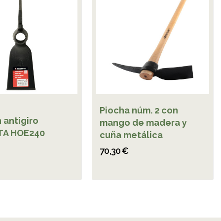
Piocha núm. 2 con
 antigiro
mango de madera y
TA HOE240
cuña metálica
70,30 €