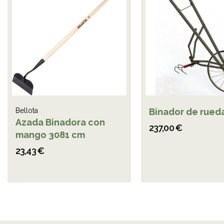
Bellota
Binador de rued
Azada Binadora con
237,00 €
mango 3081 cm
23,43 €