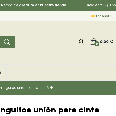
 gratuita en nuestra tienda
•
Envío en 24-48 horas
•
Español
0,00 €
0
R
manguitos unión para cinta TAPE
nguitos unión para cinta