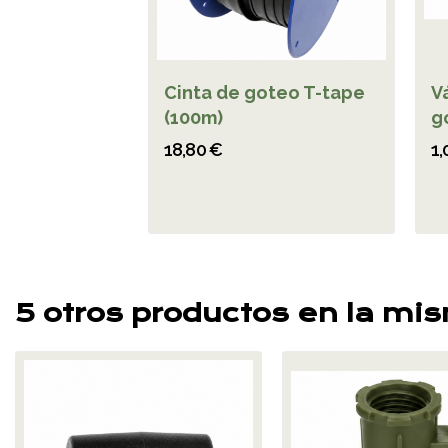
Cinta de goteo T-tape
V
(100m)
g
18,80 €
1,
5 otros productos en la mi