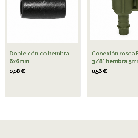
Doble cónico hembra
Conexión rosca 
6x6mm
3/8" hembra 5
0,08 €
0,56 €