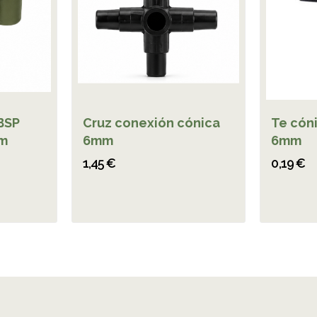
BSP
Cruz conexión cónica
Te cón
mm
6mm
6mm
1,45 €
0,19 €