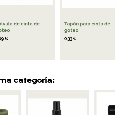
álvula de cinta de
Tapón para cinta de
oteo
goteo
09 €
0,33 €
sma categoría: