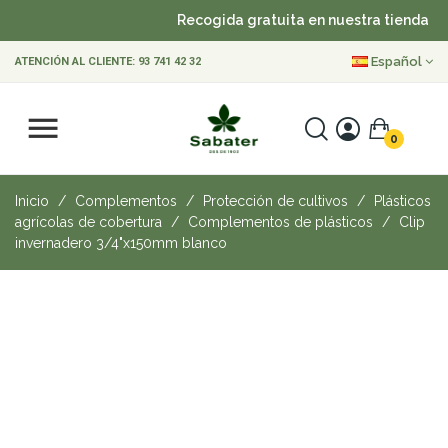
Recogida gratuita en nuestra tienda
Español
ATENCIÓN AL CLIENTE:
93 741 42 32
0
Inicio
Complementos
Protección de cultivos
Plásticos
agrícolas de cobertura
Complementos de plásticos
Clip
invernadero 3/4"x150mm blanco