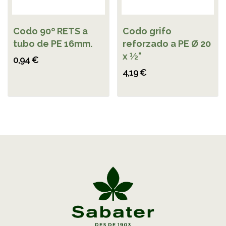
Codo 90º RETS a
Codo grifo
tubo de PE 16mm.
reforzado a PE Ø 20
x ½"
0,94 €
4,19 €