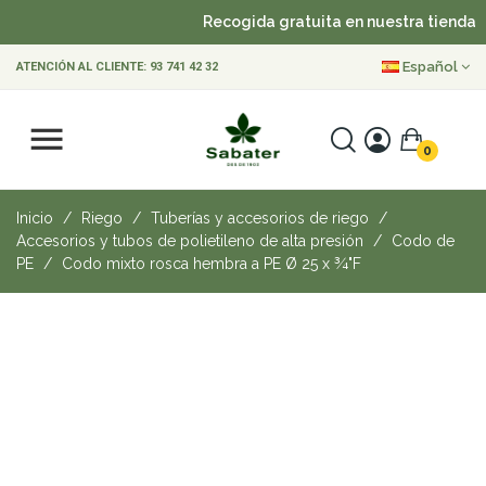
Recogida gratuita en nuestra tienda
Español
ATENCIÓN AL CLIENTE:
93 741 42 32
0
Inicio
Riego
Tuberías y accesorios de riego
Accesorios y tubos de polietileno de alta presión
Codo de
PE
Codo mixto rosca hembra a PE Ø 25 x ¾"F