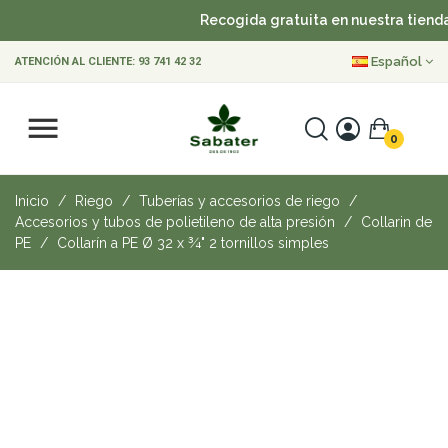
Recogida gratuita en nuestra tienda
Español
ATENCIÓN AL CLIENTE:
93 741 42 32
0
Inicio
Riego
Tuberías y accesorios de riego
Accesorios y tubos de polietileno de alta presión
Collarin de
PE
Collarín a PE Ø 32 x ¾" 2 tornillos simples