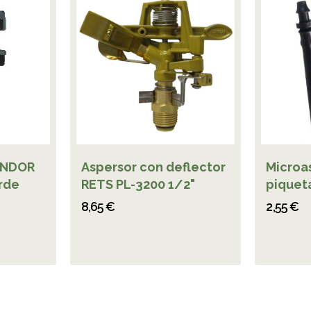
INDOR
Aspersor con deflector
Microa
erde
RETS PL-3200 1/2"
piquet
8,65 €
2,55 €