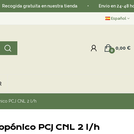
da gratuita en nuestra tienda
•
Envío en 24-48 horas
Español
0,00 €
0
R
nico PCJ CNL 2 l/h
opónico PCJ CNL 2 l/h