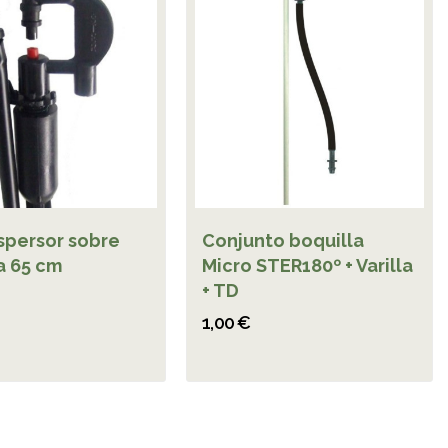
spersor sobre
Conjunto boquilla
a 65 cm
Micro STER180º + Varilla
+ TD
1,00 €