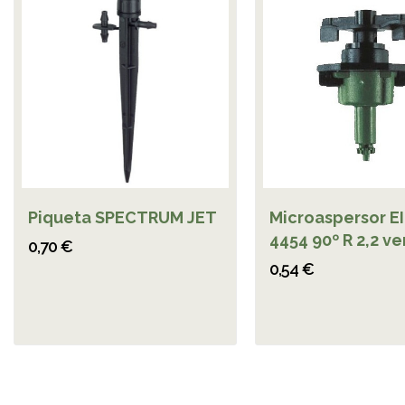
Piqueta SPECTRUM JET
Microaspersor E
4454 90º R 2,2 v
0,70 €
0,54 €