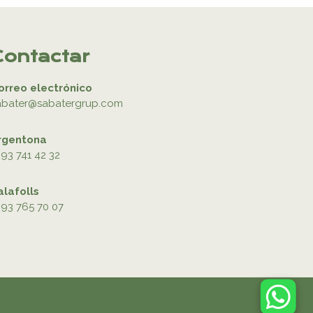
Contactar
orreo electrónico
abater@sabatergrup.com
rgentona
93 741 42 32
alafolls
93 765 70 07