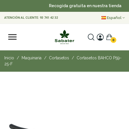
Recogida gratuita en nuestra tienda
•
Español
ATENCIÓN AL CLIENTE:
93 741 42 32
0
Inicio
Maquinaria
Cortasetos
Cortasetos BAHCO P59-
25-F