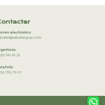
Contactar
orreo electrónico
abater@sabatergrup.com
rgentona
93 741 42 32
alafolls
93 765 70 07