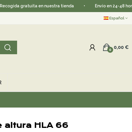
 gratuita en nuestra tienda
•
Envío en 24-48 horas
•
Español
0,00 €
0
R
e altura HLA 66