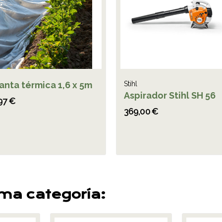
anta térmica 1,6 x 5m
Stihl
Aspirador Stihl SH 56
97 €
369,00 €
sma categoría: