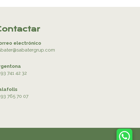
Contactar
orreo electrónico
abater@sabatergrup.com
rgentona
93 741 42 32
alafolls
93 765 70 07