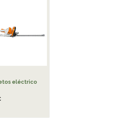
etos eléctrico
€