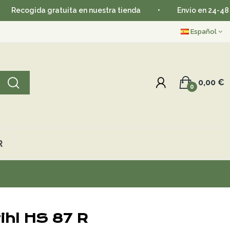
ogida gratuita en nuestra tienda
•
Envío en 24-48 horas
Español
0,00 €
0
R
ihl HS 87 R