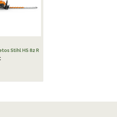
tos Stihl HS 82 R
€