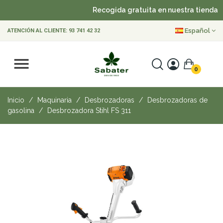
Recogida gratuita en nuestra tienda
Español
ATENCIÓN AL CLIENTE:
93 741 42 32
0
Inicio
Maquinaria
Desbrozadoras
Desbrozadoras de
gasolina
Desbrozadora Stihl FS 311