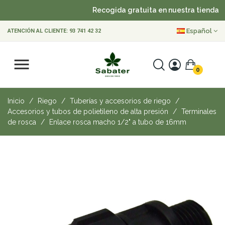
Recogida gratuita en nuestra tienda
Español
ATENCIÓN AL CLIENTE:
93 741 42 32
0
Inicio
Riego
Tuberías y accesorios de riego
Accesorios y tubos de polietileno de alta presión
Terminales
de rosca
Enlace rosca macho 1/2" a tubo de 16mm