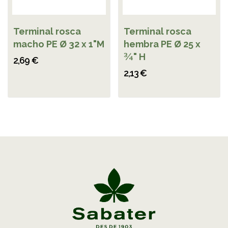
Terminal rosca
Terminal rosca
macho PE Ø 32 x 1"M
hembra PE Ø 25 x
¾" H
2,69 €
2,13 €